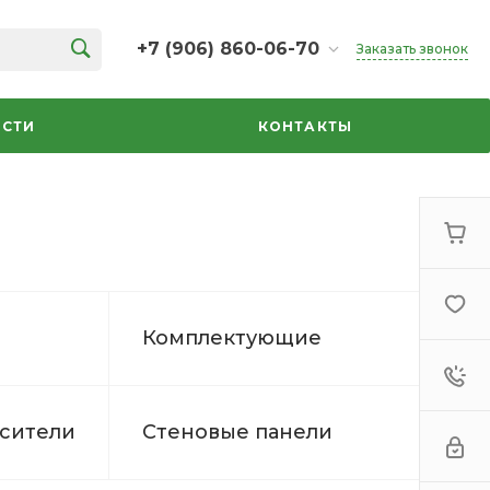
+7 (906) 860-06-70
Заказать звонок
+7 (906) 860-06-70
г. Челябинск, ТК Кольцо,
СТИ
КОНТАКТЫ
Дарвина, 18, 2 этаж,
секция 35
ежедневно 10:00-20:00
info@azbuka-u.ru
Комплектующие
есители
Стеновые панели