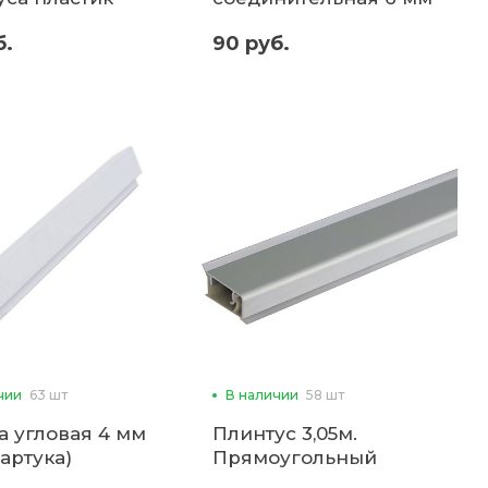
тый (комплект)
(для фартука)
б.
90 руб.
чии
63 шт
В наличии
58 шт
а угловая 4 мм
Плинтус 3,05м.
артука)
Прямоугольный
алюминиевый