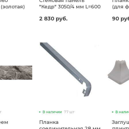
160
Стеновая панель
Планк
(золотая)
"Кедр" 3050/4 мм L=600
(для ф
2 830 руб.
90 ру
т
В наличии
77 шт
В нали
еем
Планка
Заглу
соединительная 28 мм
плинт