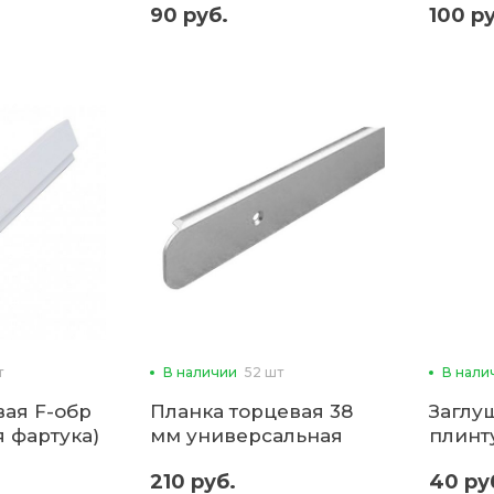
90 руб.
100 р
(3м)
т
В наличии
52 шт
В нали
вая F-обр
Планка торцевая 38
Заглу
я фартука)
мм универсальная
плинт
(для столешниц)
210 руб.
40 ру