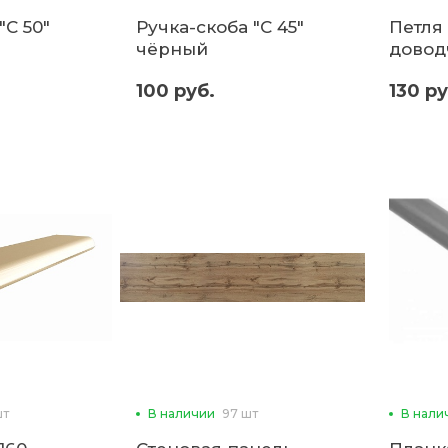
"С 50"
Ручка-скоба "С 45"
Петля
чёрный
довод
100 руб.
130 ру
шт
В наличии
97 шт
В нали