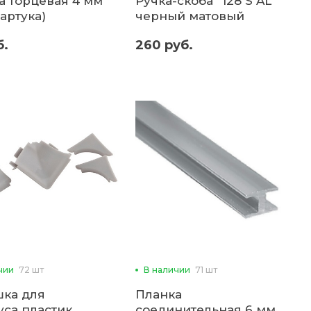
а торцевая 4 мм
Ручка-скоба "128 S AL"
артука)
черный матовый
б.
260 руб.
чии
72 шт
В наличии
71 шт
шка для
Планка
уса пластик
соединительная 6 мм