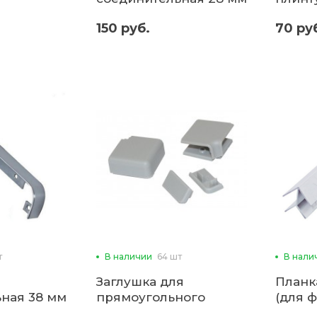
(для столешниц)
вогну
150 руб.
70 ру
(3м)
т
В наличии
64 шт
В нали
Заглушка для
Планк
ная 38 мм
прямоугольного
(для ф
ниц)
плинтуса (комплект)