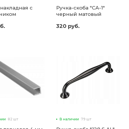
 накладная с
Ручка-скоба "СА-1"
чиком
черный матовый
б.
320 руб.
чии
82 шт
В наличии
79 шт