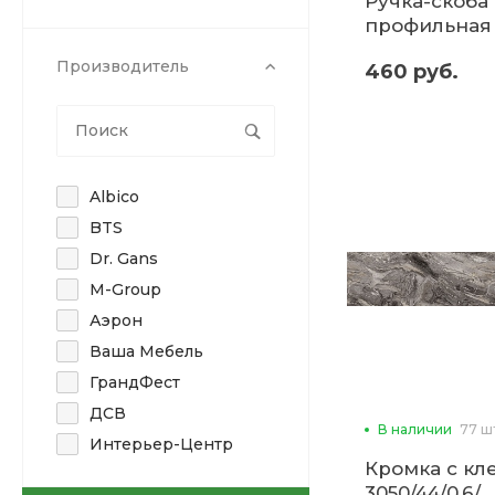
Ручка-скоба 
профильная 
Производитель
460 руб.
Albico
BTS
Dr. Gans
M-Group
Аэрон
Ваша Мебель
ГрандФест
ДСВ
В наличии
77 ш
Интерьер-Центр
Кромка с кл
Кедр
3050/44/0,6/