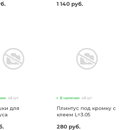
уб.
1 140 руб.
чии
48 шт
В наличии
48 шт
шки для
Плинтус под кромку с
уса
клеем L=3.05
б.
280 руб.