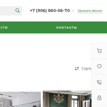
+7 (906) 860-06-70
Заказать звонок
+7 (906) 860-06-70
г. Челябинск, ТК Кольцо,
СТИ
КОНТАКТЫ
Дарвина, 18, 2 этаж,
секция 35
ежедневно 10:00-20:00
info@azbuka-u.ru
Сортировка