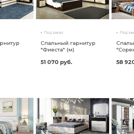
Под заказ
Под за
арнитур
Спальный гарнитур
Спаль
"Фиеста" (м)
"Сорен
51 070 руб.
58 92