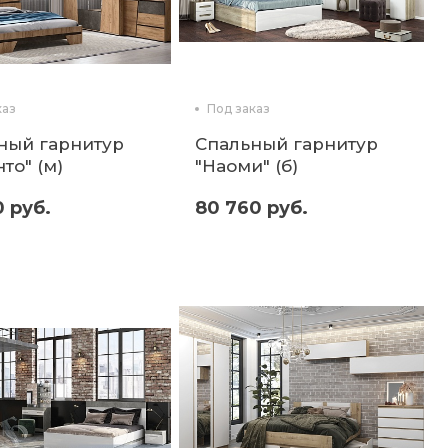
каз
Под заказ
ный гарнитур
Спальный гарнитур
то" (м)
"Наоми" (б)
0 руб.
80 760 руб.