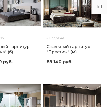
каз
Под заказ
ный гарнитур
Спальный гарнитур
а" (б)
"Престиж" (м)
0 руб.
89 140 руб.