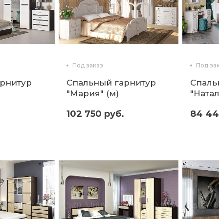
Под заказ
Под за
арнитур
Спальный гарнитур
Спаль
"Мария" (м)
"Натал
102 750 руб.
84 44