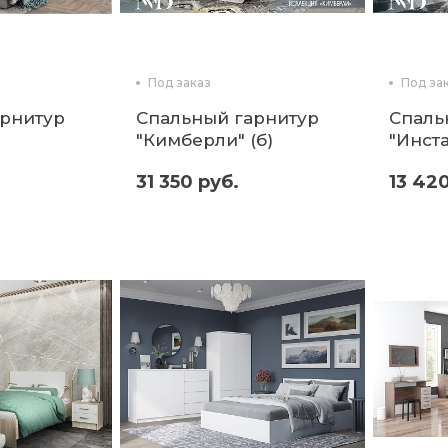
Под заказ
Под за
арнитур
Спальный гарнитур
Спаль
"Кимберли" (б)
"Инста
31 350 руб.
13 420