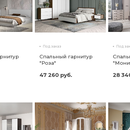
Под заказ
Под за
арнитур
Спальный гарнитур
Спаль
"Роза"
"Моник
47 260 руб.
28 34