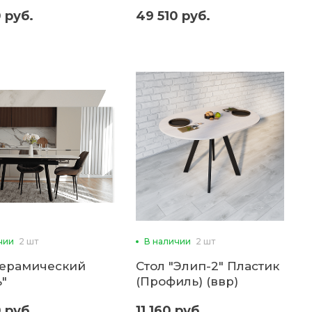
 руб.
49 510 руб.
чии
2 шт
В наличии
2 шт
керамический
Стол "Элип-2" Пластик
ь"
(Профиль) (ввр)
 руб.
11 160 руб.