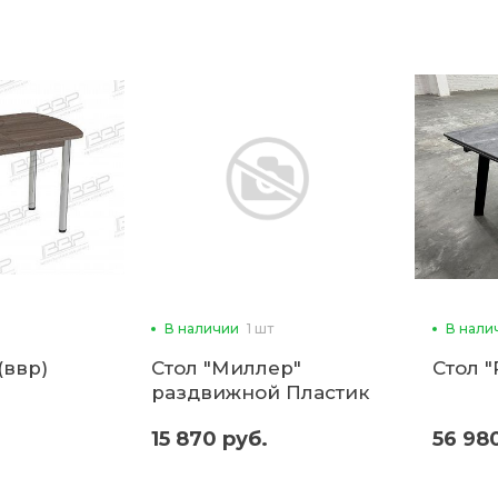
В наличии
1 шт
В нали
(ввр)
Стол "Миллер"
Стол "
раздвижной Пластик
Опора 6 (ввр)
15 870 руб.
56 98