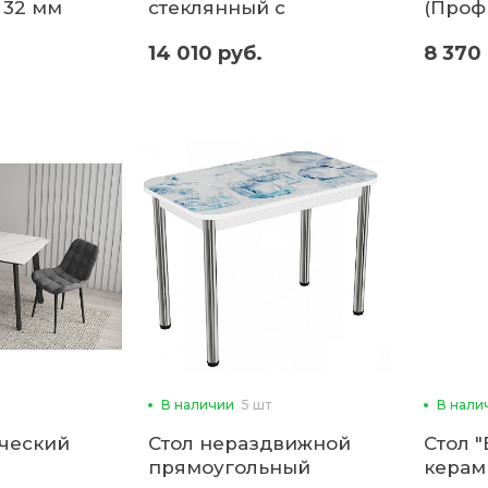
 32 мм
стеклянный с
(Профи
фотопечатью паук
14 010 руб.
8 370
(ввр)
В наличии
5 шт
В нали
ческий
Стол нераздвижной
Стол 
прямоугольный
керам