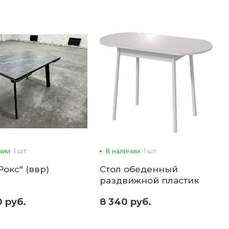
чии
1 шт
В наличии
1 шт
Рокс" (ввр)
Стол обеденный
раздвижной пластик
"Кэлли-2" (ввр)
0 руб.
8 340 руб.