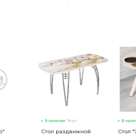
В наличии
16 шт
В нали
р"
Стол раздвижной
Стол 