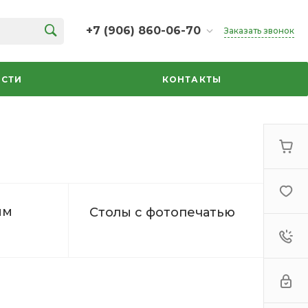
+7 (906) 860-06-70
Заказать звонок
+7 (906) 860-06-70
г. Челябинск, ТК Кольцо,
СТИ
КОНТАКТЫ
Дарвина, 18, 2 этаж,
секция 35
ежедневно 10:00-20:00
info@azbuka-u.ru
ым
Столы с фотопечатью