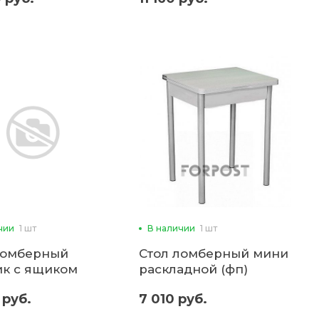
чии
1 шт
В наличии
1 шт
ломберный
Стол ломберный мини
ик с ящиком
раскладной (фп)
адной (фп)
 руб.
7 010 руб.