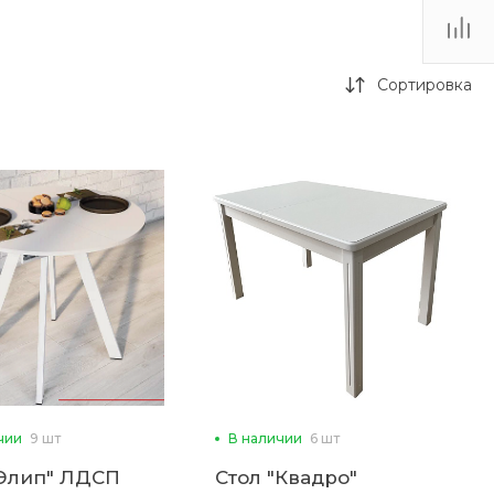
Сортировка
чии
9 шт
В наличии
6 шт
"Элип" ЛДСП
Стол "Квадро"