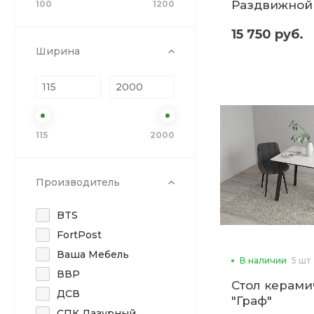
Раздвижной
100
1200
15 750 руб.
Ширина
115
2000
Производитель
BTS
FortPost
Ваша Мебель
В наличии
5 шт
ВВР
Стол керами
ДСВ
"Граф"
СПК Лазурный