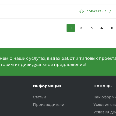
ПОКАЗАТЬ ЕЩЕ
1
2
3
4
6
ем о наших услугах, видах работ и типовых проекта
отовим индивидуальное предложение!
Информация
Помощь
Статьи
Как оформи
Производители
Условия оп
Условия до