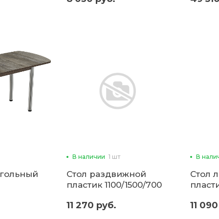
В наличии
1 шт
В нали
угольный
Стол раздвижной
Стол 
пластик 1100/1500/700
пласт
й прямой
(ввр)
раскл
11 270 руб.
11 090