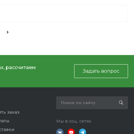
х, рассчитаем
Задать вопрос
ть заказ
латы
Мы в соц. сетях
ставки