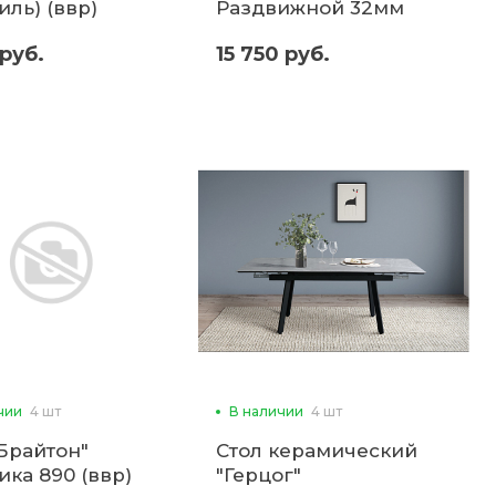
ль) (ввр)
Раздвижной 32мм
 руб.
15 750 руб.
чии
4 шт
В наличии
4 шт
"Брайтон"
Стол керамический
ика 890 (ввр)
"Герцог"