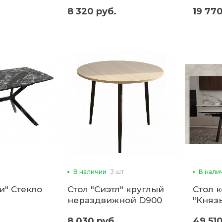
стеклянный с
8 320 руб.
19 770
фотопечатью прямой
(ввр)
В наличии
3 шт
В нали
и" Стекло
Стол "Сиэтл" круглый
Стол 
нераздвижной D900
"Княз
(фп)
8 030 руб.
49 510