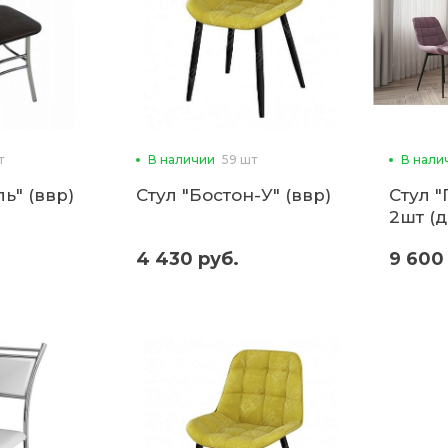
т
В наличии
59 шт
В нали
ь" (ввр)
Стул "Бостон-У" (ввр)
Стул 
2шт (д
4 430 руб.
9 600