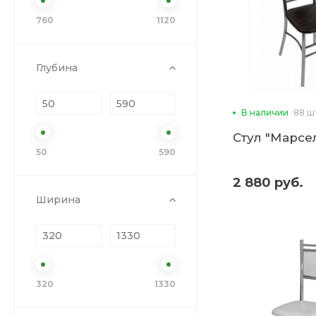
760
1120
Глубина
В наличии
88 ш
Стул "Марсел
50
590
2 880 руб.
Ширина
320
1330