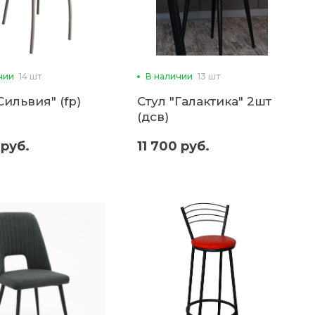
чии
14 шт
В наличии
13 шт
Сильвия" (fp)
Стул "Галактика" 2шт
(дсв)
 руб.
11 700 руб.