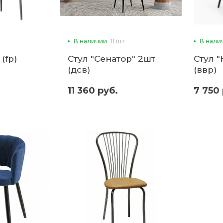
В наличии
11 шт
В нали
(fp)
Стул "Сенатор" 2шт
Стул 
(дсв)
(ввр)
11 360 руб.
7 750 