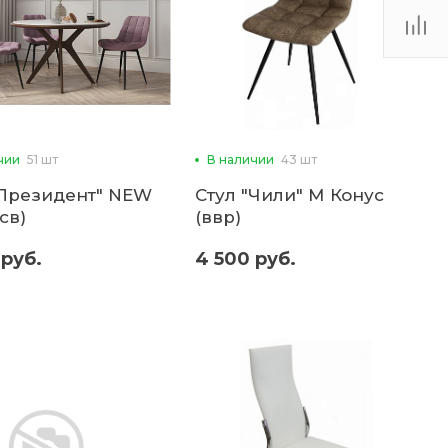
чии
51 шт
В наличии
43 шт
"Президент" NEW
Стул "Чили" М Конус
св)
(ввр)
 руб.
4 500 руб.