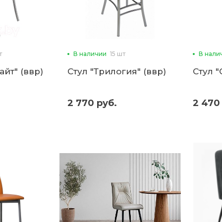
т
В наличии
15 шт
В нали
айт" (ввр)
Стул "Трилогия" (ввр)
Стул "
2 770 руб.
2 470