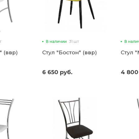
т
В наличии
31 шт
В нали
 (ввр)
Стул "Бостон" (ввр)
Стул "
6 650 руб.
4 800