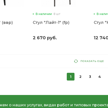
В наличии
8 шт
В нали
 (ввр)
Стул "Лайт-1" (fp)
Стул "
2 670 руб.
12 740
ПОКАЗАТЬ ЕЩЕ
1
2
3
4
ем о наших услугах, видах работ и типовых проекта