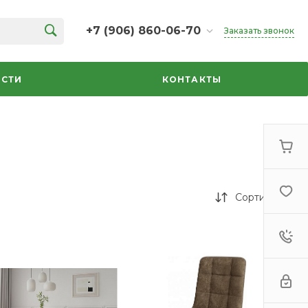
+7 (906) 860-06-70
Заказать звонок
+7 (906) 860-06-70
г. Челябинск, ТК Кольцо,
СТИ
КОНТАКТЫ
Дарвина, 18, 2 этаж,
секция 35
ежедневно 10:00-20:00
info@azbuka-u.ru
Сортировка