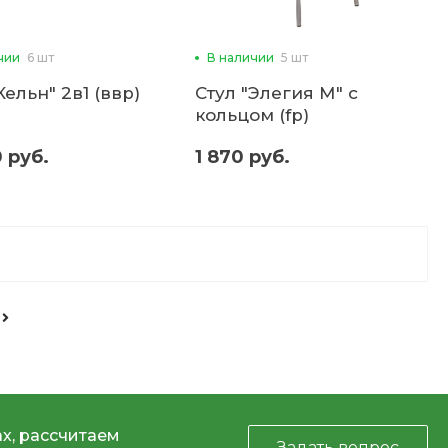
чии
6 шт
В наличии
5 шт
Кельн" 2в1 (ввр)
Стул "Элегия М" с
кольцом (fp)
 руб.
1 870 руб.
х, рассчитаем
Задать вопрос