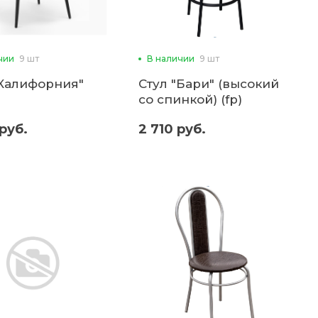
чии
9 шт
В наличии
9 шт
"Калифорния"
Стул "Бари" (высокий
со спинкой) (fp)
руб.
2 710 руб.