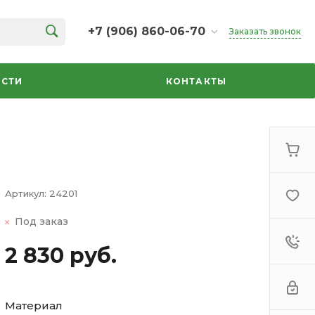
+7 (906) 860-06-70
Заказать звонок
+7 (906) 860-06-70
г. Челябинск, ТК Кольцо,
СТИ
КОНТАКТЫ
Дарвина, 18, 2 этаж,
секция 35
ежедневно 10:00-20:00
info@azbuka-u.ru
Артикул:
24201
Под заказ
2 830 руб.
Материал