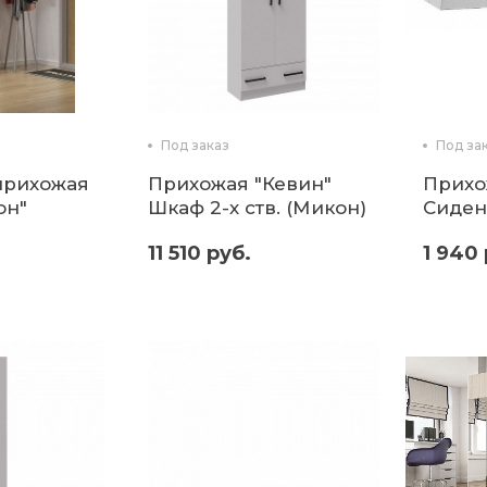
Под заказ
Под за
прихожая
Прихожая "Кевин"
Прихо
он"
Шкаф 2-х ств. (Микон)
Сиден
(Мико
11 510 руб.
1 940 