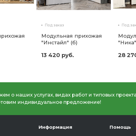
Под заказ
Под за
прихожая
Модульная прихожая
Модул
"Инстайл" (б)
"Ника
13 420 руб.
28 27
ем о наших услугах, видах работ и типовых проекта
отовим индивидуальное предложение!
Информация
Помощь