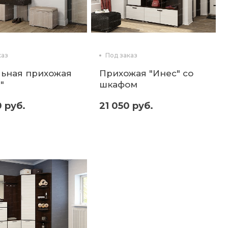
каз
Под заказ
ьная прихожая
Прихожая "Инес" со
"
шкафом
0 руб.
21 050 руб.