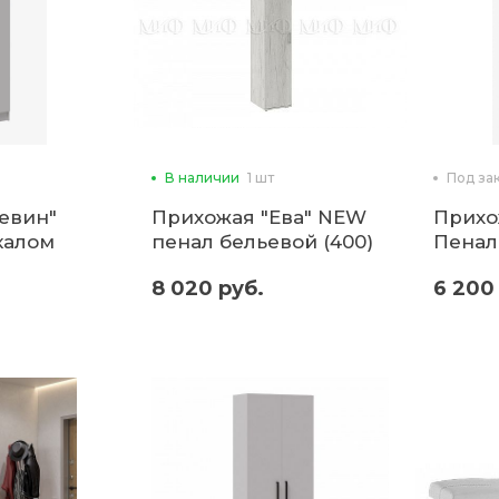
В наличии
1 шт
Под за
евин"
Прихожая "Ева" NEW
Прихо
калом
пенал бельевой (400)
Пенал
(м)
8 020 руб.
6 200