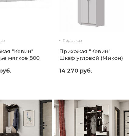
каз
Под заказ
жая "Кевин"
Прихожая "Кевин"
ье мягкое 800
Шкаф угловой (Микон)
н)
руб.
14 270 руб.