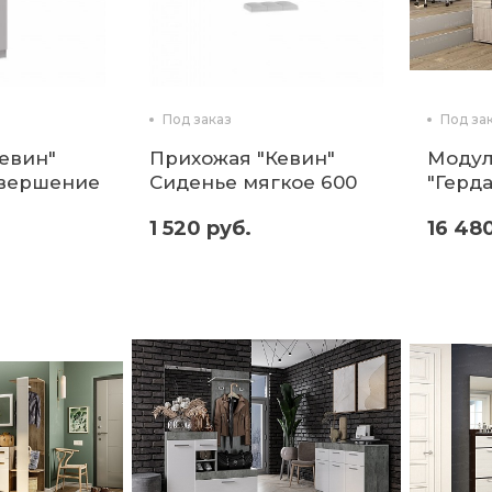
Под заказ
Под за
евин"
Прихожая "Кевин"
Модул
авершение
Сиденье мягкое 600
"Герда
(Микон)
1 520 руб.
16 48