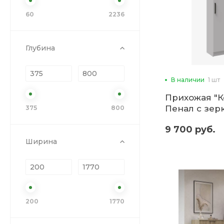
60
2236
Глубина
В наличии
1 шт
Прихожая "К
Пенал с зер
375
800
(Микон)
9 700 руб.
Ширина
200
1770