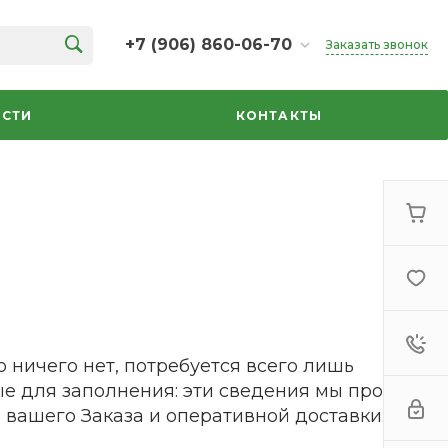
+7 (906) 860-06-70
Заказать звонок
+7 (906) 860-06-70
г. Челябинск, ТК Кольцо,
СТИ
КОНТАКТЫ
Дарвина, 18, 2 этаж,
секция 35
ежедневно 10:00-20:00
info@azbuka-u.ru
 ничего нет, потребуется всего лишь
ые для заполнения: эти сведения мы просим
вашего Заказа и оперативной доставки.