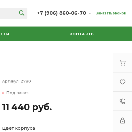
+7 (906) 860-06-70
Заказать звонок
+7 (906) 860-06-70
г. Челябинск, ТК Кольцо,
СТИ
КОНТАКТЫ
Дарвина, 18, 2 этаж,
секция 35
ежедневно 10:00-20:00
info@azbuka-u.ru
Артикул:
2780
Под заказ
11 440 руб.
Цвет корпуса