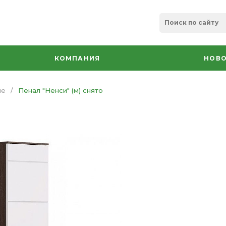
КОМПАНИЯ
НОВО
ые
/
Пенал "Ненси" (м) снято