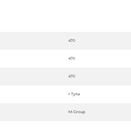
470
470
470
г.Тула
M-Group