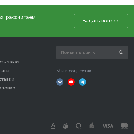
х, рассчитаем
Задать вопрос
ть заказ
латы
Мы в соц. сетях
ставки
а товар