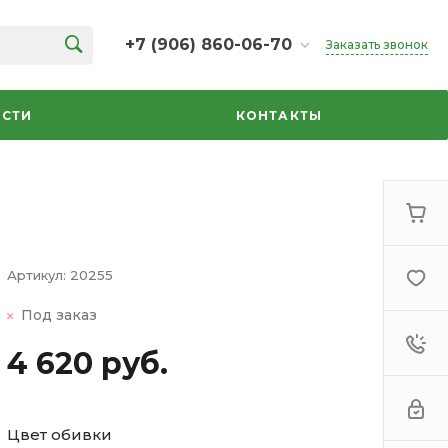
+7 (906) 860-06-70
Заказать звонок
+7 (906) 860-06-70
г. Челябинск, ТК Кольцо,
СТИ
КОНТАКТЫ
Дарвина, 18, 2 этаж,
секция 35
ежедневно 10:00-20:00
info@azbuka-u.ru
Артикул:
20255
Под заказ
4 620 руб.
Цвет обивки