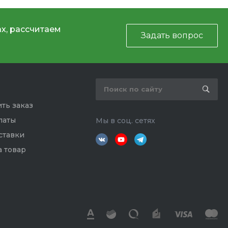
х, рассчитаем
Задать вопрос
ть заказ
латы
Мы в соц. сетях
ставки
а товар