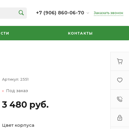
+7 (906) 860-06-70
Заказать звонок
+7 (906) 860-06-70
г. Челябинск, ТК Кольцо,
СТИ
КОНТАКТЫ
Дарвина, 18, 2 этаж,
секция 35
ежедневно 10:00-20:00
info@azbuka-u.ru
Артикул:
2551
Под заказ
3 480 руб.
Цвет корпуса