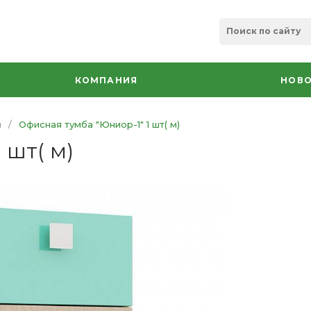
КОМПАНИЯ
НОВО
ы
/
Офисная тумба "Юниор-1" 1 шт( м)
 шт( м)