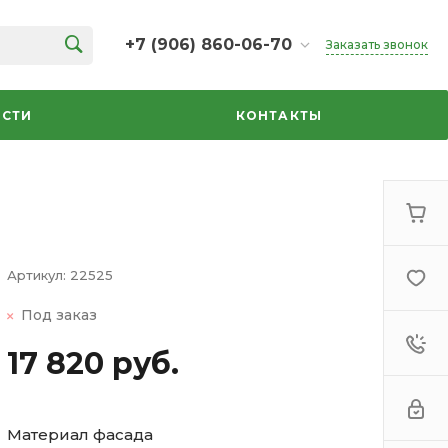
+7 (906) 860-06-70
Заказать звонок
+7 (906) 860-06-70
г. Челябинск, ТК Кольцо,
СТИ
КОНТАКТЫ
Дарвина, 18, 2 этаж,
секция 35
ежедневно 10:00-20:00
info@azbuka-u.ru
Артикул:
22525
Под заказ
17 820 руб.
Материал фасада