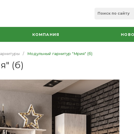
КОМПАНИЯ
НОВО
арнитуры
/
Модульный гарнитур "Мрия" (б)
" (б)