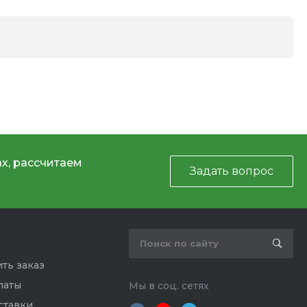
х, рассчитаем
Задать вопрос
ть заказ
латы
Мы в соц. сетях
ставки