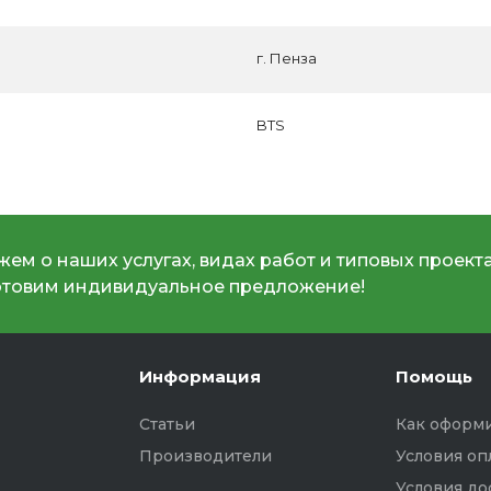
г. Пенза
BTS
ем о наших услугах, видах работ и типовых проекта
отовим индивидуальное предложение!
Информация
Помощь
Статьи
Как оформи
Производители
Условия оп
Условия до