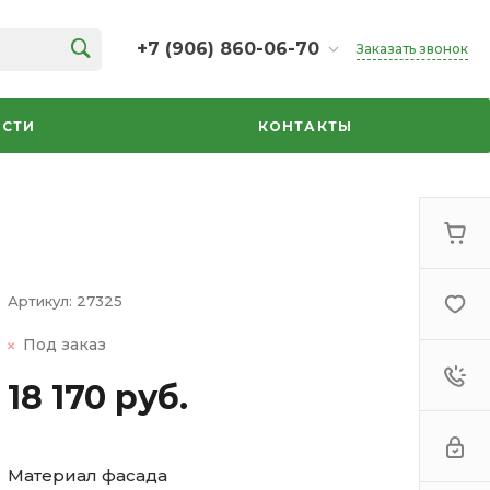
+7 (906) 860-06-70
Заказать звонок
+7 (906) 860-06-70
г. Челябинск, ТК Кольцо,
СТИ
КОНТАКТЫ
Дарвина, 18, 2 этаж,
секция 35
ежедневно 10:00-20:00
info@azbuka-u.ru
Артикул:
27325
Под заказ
18 170 руб.
Материал фасада