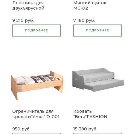
Лестница для
Мягкий щиток
двухъярусной
МС-02
кровати "Мирра"
ЛТЯ-500
9 210 руб.
7 180 руб.
ПОДРОБНЕЕ
ПОДРОБНЕЕ
Ограничитель для
Кровать
кровати"Умка" О-001
"Вега"FASHION
Снято
выдвижная (м)
950 руб.
15 380 руб.