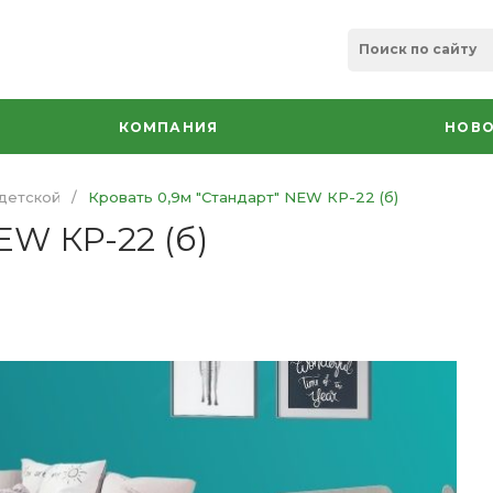
КОМПАНИЯ
НОВО
детской
/
Кровать 0,9м "Стандарт" NEW КР-22 (б)
EW КР-22 (б)