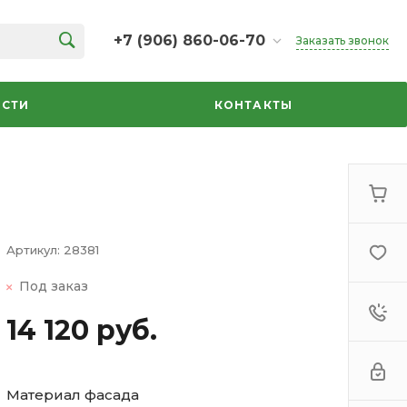
+7 (906) 860-06-70
Заказать звонок
+7 (906) 860-06-70
г. Челябинск, ТК Кольцо,
СТИ
КОНТАКТЫ
Дарвина, 18, 2 этаж,
секция 35
ежедневно 10:00-20:00
info@azbuka-u.ru
Артикул:
28381
Под заказ
14 120 руб.
Материал фасада