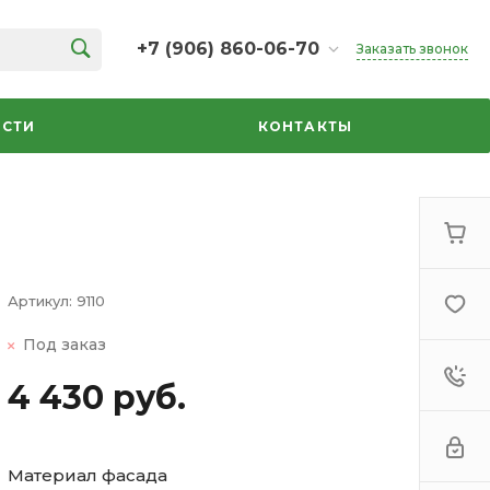
+7 (906) 860-06-70
Заказать звонок
+7 (906) 860-06-70
г. Челябинск, ТК Кольцо,
СТИ
КОНТАКТЫ
Дарвина, 18, 2 этаж,
секция 35
ежедневно 10:00-20:00
info@azbuka-u.ru
Артикул:
9110
Под заказ
4 430 руб.
Материал фасада