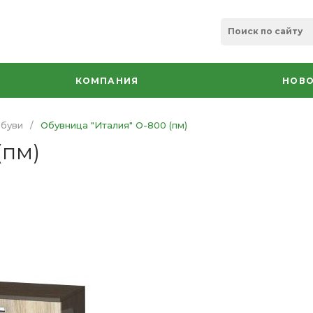
КОМПАНИЯ
НОВО
обуви
/
Обувница "Италия" О-800 (пм)
(пм)