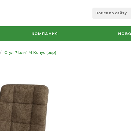
КОМПАНИЯ
НОВО
/
Стул "Чили" М Конус (ввр)