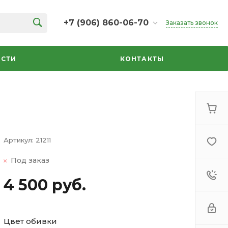
+7 (906) 860-06-70
Заказать звонок
+7 (906) 860-06-70
г. Челябинск, ТК Кольцо,
СТИ
КОНТАКТЫ
Дарвина, 18, 2 этаж,
секция 35
ежедневно 10:00-20:00
info@azbuka-u.ru
Артикул:
21211
Под заказ
4 500 руб.
Цвет обивки