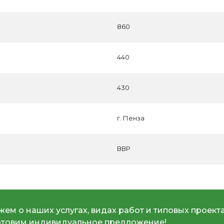
860
440
430
г. Пенза
ВВР
ем о наших услугах, видах работ и типовых проекта
отовим индивидуальное предложение!