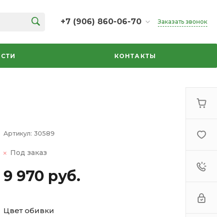
+7 (906) 860-06-70
Заказать звонок
+7 (906) 860-06-70
г. Челябинск, ТК Кольцо,
СТИ
КОНТАКТЫ
Дарвина, 18, 2 этаж,
секция 35
ежедневно 10:00-20:00
info@azbuka-u.ru
Артикул:
30589
Под заказ
9 970 руб.
Цвет обивки