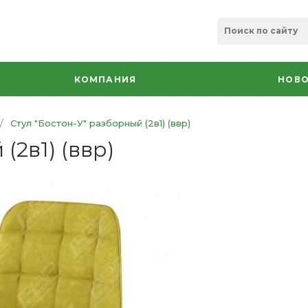
КОМПАНИЯ
НОВО
/
Стул "Бостон-У" разборный (2в1) (ввр)
(2в1) (ввр)