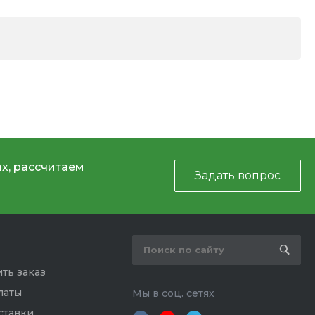
х, рассчитаем
Задать вопрос
ть заказ
латы
Мы в соц. сетях
ставки