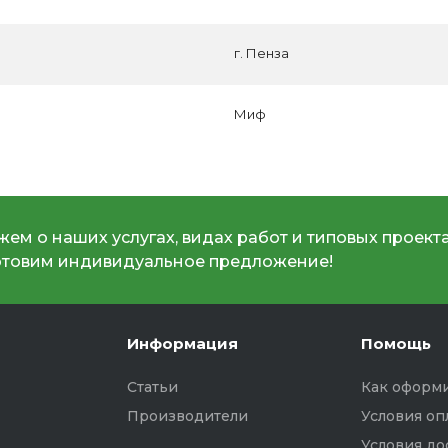
г. Пенза
Миф
ем о наших услугах, видах работ и типовых проекта
отовим индивидуальное предложение!
Информация
Помощь
Статьи
Как оформи
Производители
Условия оп
Условия до