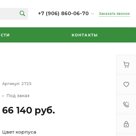
+7 (906) 860-06-70
Заказать звонок
+7 (906) 860-06-70
г. Челябинск, ТК Кольцо,
СТИ
КОНТАКТЫ
Дарвина, 18, 2 этаж,
секция 35
ежедневно 10:00-20:00
info@azbuka-u.ru
Артикул:
2725
Под заказ
66 140 руб.
Цвет корпуса