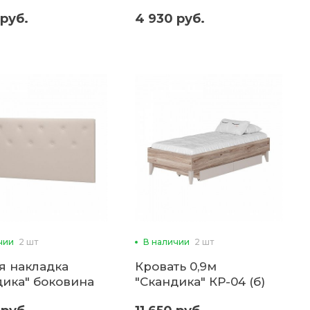
емным
(Микон)
 руб.
4 930 руб.
змом 1,2 (б)
чии
2 шт
В наличии
2 шт
я накладка
Кровать 0,9м
дика" боковина
"Скандика" КР-04 (б)
-04, КР-09, КР-14,