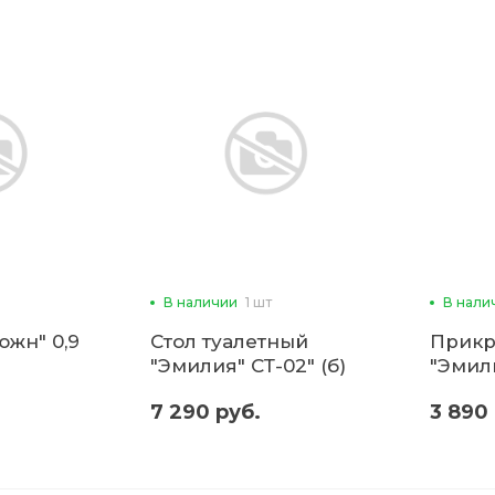
В наличии
1 шт
В нали
южн" 0,9
Стол туалетный
Прикр
"Эмилия" СТ-02" (б)
"Эмили
7 290 руб.
3 890