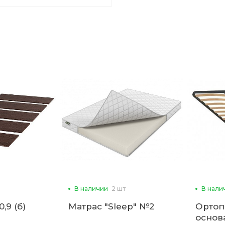
В наличии
2 шт
В нали
,9 (б)
Матрас "Sleep" №2
Ортоп
основ