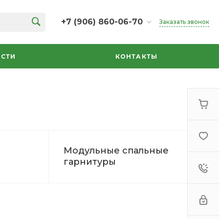
+7 (906) 860-06-70
Заказать звонок
+7 (906) 860-06-70
г. Челябинск, ТК Кольцо,
СТИ
КОНТАКТЫ
Дарвина, 18, 2 этаж,
секция 35
ежедневно 10:00-20:00
info@azbuka-u.ru
Модульные спальные
гарнитуры