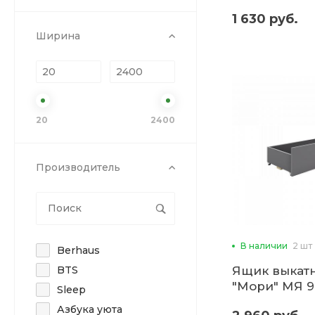
1 630 руб.
Ширина
20
2400
Производитель
В наличии
2 шт
Berhaus
BTS
Ящик выкат
"Мори" МЯ 99
Sleep
Азбука уюта