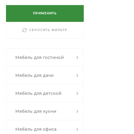
1200x2000 мм
1600х1950 мм
ПРИМЕНИТЬ
1100*2000
1200*1900
СБРОСИТЬ ФИЛЬТР
1400х1900 мм
1800*2000
600*1700
Мебель для гостиной
1200x2000
1200х1900 мм
Мебель для дачи
2000х2000 мм
800*1900
Мебель для детской
900*1900 мм
1400х1850 мм
800х1200 мм
Мебель для кухни
1600х1900 мм
1800х2000 мм
Мебель для офиса