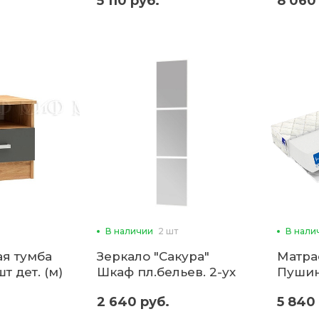
5 110 руб.
8 060
КР-19) 
В наличии
2 шт
В нали
я тумба
Зеркало "Сакура"
Матра
т дет. (м)
Шкаф пл.бельев. 2-ух
Пушин
ств.(б)
2 640 руб.
5 840