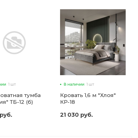
чии
1 шт
В наличии
1 шт
оватная тумба
Кровать 1,6 м "Хлоя"
я" ТБ-12 (б)
КР-18
 руб.
21 030 руб.