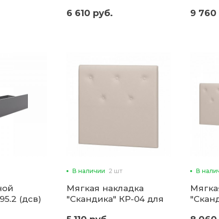
подъ
6 610 руб.
9 760
механи
В наличии
2 шт
В нали
ной
Мягкая накладка
Мягка
5.2 (дсв)
"Скандика" КР-04 для
"Скан
кровати 0,9 (б)
2,0 (КР