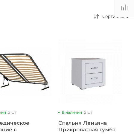
Сортировка
чии
2 шт
В наличии
2 шт
едическое
Спальня Леньяна
ание с
Прикроватная тумба