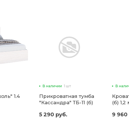
В наличии
1 шт
В нали
оль" 1.4
Прикроватная тумба
Крова
"Кассандра" ТБ-11 (б)
(б) 1,2
5 290 руб.
9 960