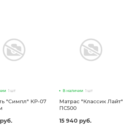
чии
1 шт
В наличии
1 шт
ть "Симпл" КР-07
Матрас "Классик Лайт"
 м
ПС500
 руб.
15 940 руб.