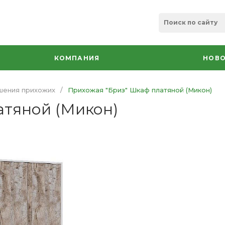
КОМПАНИЯ
НОВО
шения прихожих
/
Прихожая "Бриз" Шкаф платяной (Микон)
атяной (Микон)