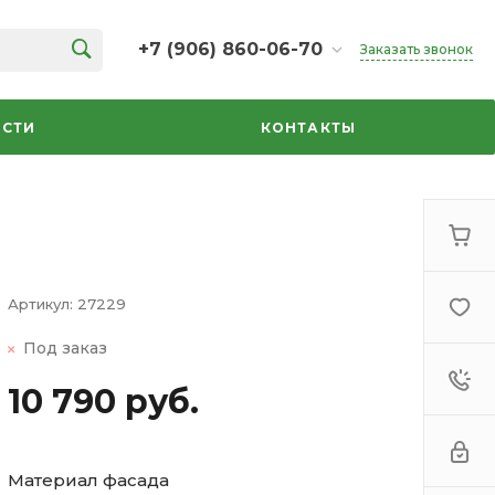
+7 (906) 860-06-70
Заказать звонок
+7 (906) 860-06-70
г. Челябинск, ТК Кольцо,
СТИ
КОНТАКТЫ
Дарвина, 18, 2 этаж,
секция 35
ежедневно 10:00-20:00
info@azbuka-u.ru
Артикул:
27229
Под заказ
10 790 руб.
Материал фасада