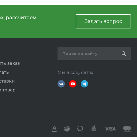
х, рассчитаем
Задать вопрос
ть заказ
латы
Мы в соц. сетях
ставки
а товар