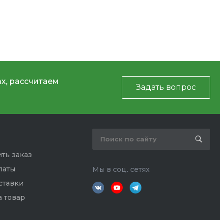
х, рассчитаем
Задать вопрос
ть заказ
латы
Мы в соц. сетях
ставки
а товар