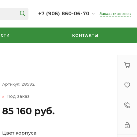
+7 (906) 860-06-70
Заказать звонок
+7 (906) 860-06-70
г. Челябинск, ТК Кольцо,
СТИ
КОНТАКТЫ
Дарвина, 18, 2 этаж,
секция 35
ежедневно 10:00-20:00
info@azbuka-u.ru
Артикул:
28592
Под заказ
85 160 руб.
Цвет корпуса