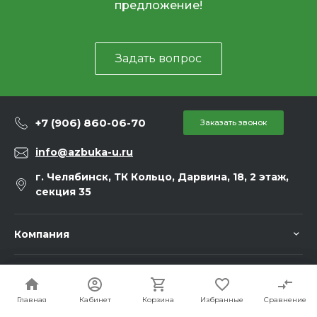
предложение!
Задать вопрос
+7 (906) 860-06-70
Заказать звонок
info@azbuka-u.ru
г. Челябинск, ТК Кольцо, Дарвина, 18, 2 этаж,
секция 35
Компания
Информация
Главная
Главная
Кабинет
Кабинет
Корзина
Корзина
Избранные
Избранные
Сравнение
Сравнение
Статьи