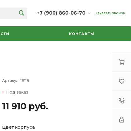
+7 (906) 860-06-70
Заказать звонок
+7 (906) 860-06-70
г. Челябинск, ТК Кольцо,
СТИ
КОНТАКТЫ
Дарвина, 18, 2 этаж,
секция 35
ежедневно 10:00-20:00
info@azbuka-u.ru
Артикул:
18119
Под заказ
11 910 руб.
Цвет корпуса