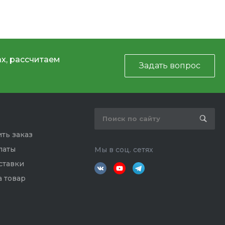
х, рассчитаем
Задать вопрос
ть заказ
латы
Мы в соц. сетях
ставки
а товар