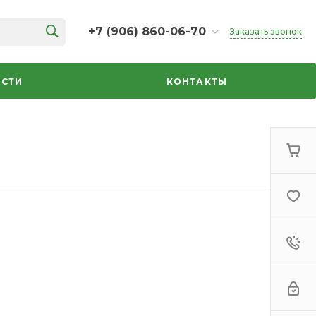
+7 (906) 860-06-70
Заказать звонок
+7 (906) 860-06-70
г. Челябинск, ТК Кольцо,
СТИ
КОНТАКТЫ
Дарвина, 18, 2 этаж,
секция 35
ежедневно 10:00-20:00
info@azbuka-u.ru