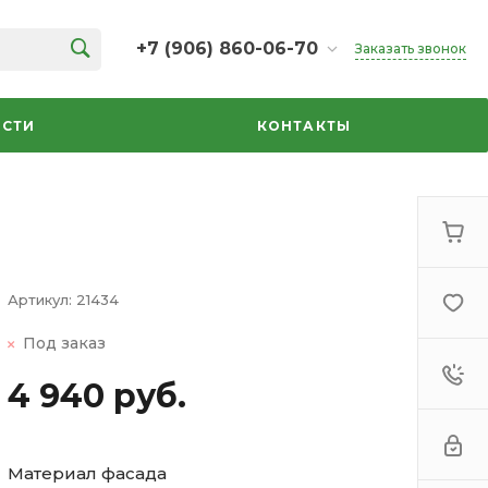
+7 (906) 860-06-70
Заказать звонок
+7 (906) 860-06-70
г. Челябинск, ТК Кольцо,
СТИ
КОНТАКТЫ
Дарвина, 18, 2 этаж,
секция 35
ежедневно 10:00-20:00
info@azbuka-u.ru
Артикул:
21434
Под заказ
4 940 руб.
Материал фасада