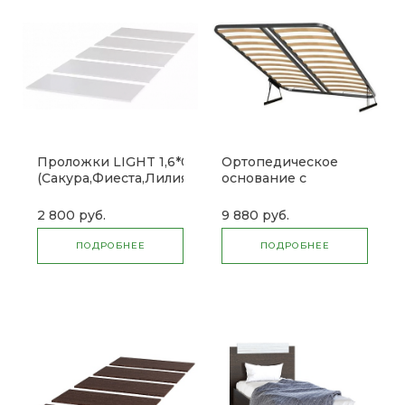
Проложки LIGHT 1,6*0,42
Ортопедическое
(Сакура,Фиеста,Лилия,Модерн,Саломея,Баунти)
основание с
ДСП (б)
подъемным
механизмом 1,6 (б)
2 800 руб.
9 880 руб.
ПОДРОБНЕЕ
ПОДРОБНЕЕ