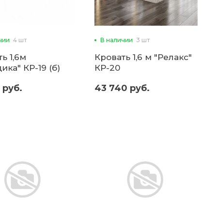
чии
4 шт
В наличии
3 шт
ь 1,6м
Кровать 1,6 м "Релакс"
ика" КР-19 (б)
КР-20
 руб.
43 740 руб.