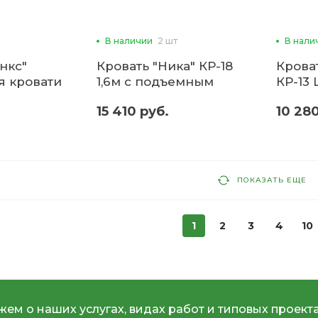
В наличии
2 шт
В нали
нкс"
Кровать "Ника" КР-18
Крова
я кровати
1,6м с подъемным
КР-13 L
Микон)
механизмом (б)
15 410 руб.
10 280
ПОКАЗАТЬ ЕЩЕ
1
2
3
4
10
ем о наших услугах, видах работ и типовых проекта