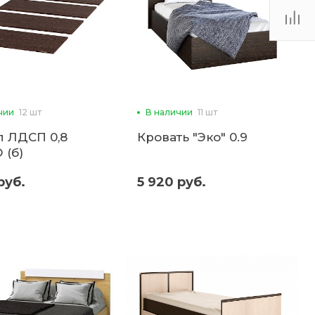
чии
12 шт
В наличии
11 шт
л ЛДСП 0,8
Кровать "Эко" 0.9
 (б)
руб.
5 920 руб.