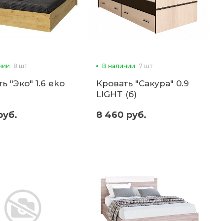
чии
8 шт
В наличии
7 шт
ь "Эко" 1.6 eko
Кровать "Сакура" 0.9
LIGHT (б)
руб.
8 460 руб.