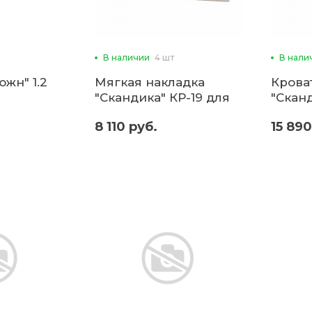
В наличии
4 шт
В нали
жн" 1.2
Мягкая накладка
Кроват
"Скандика" КР-19 для
"Сканд
кровати 1,6 (б)
8 110 руб.
15 890