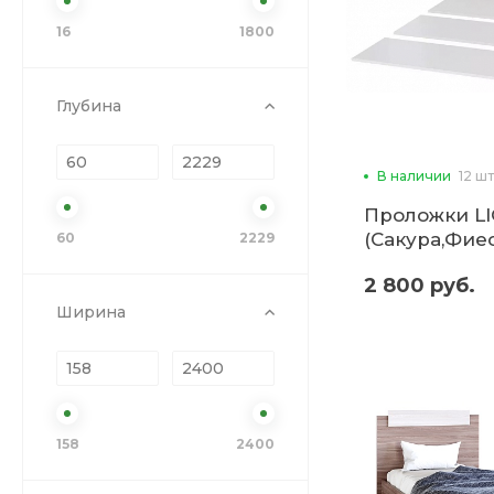
16
1800
Глубина
В наличии
12 шт
Проложки LIG
(Сакура,Фие
60
2229
ДСП (б)
2 800 руб.
Ширина
158
2400