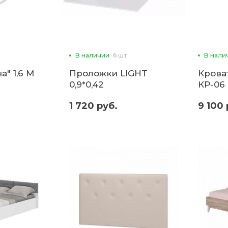
В наличии
6 шт
В нали
а" 1,6 М
Проложки LIGHT
Кроват
0,9*0,42
КР-06 
(Сакура,Фиеста) ДСП
1 720 руб.
9 100 
(б)