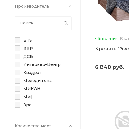
Производитель
В наличии
10 ш
BTS
ВВР
Кровать "Эко"
ДСВ
Интерьер-Центр
6 840 руб.
Квадрат
Мелодия сна
МИКОН
Миф
Эра
Количество мест