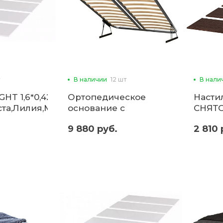
В наличии
12 шт
В нали
HT 1,6*0,42
Ортопедическое
Насти
ста,Лилия,Модерн,Саломея,Баунти)
основание с
СНЯТО
подъемным
9 880 руб.
2 810 
механизмом 1,6 (б)