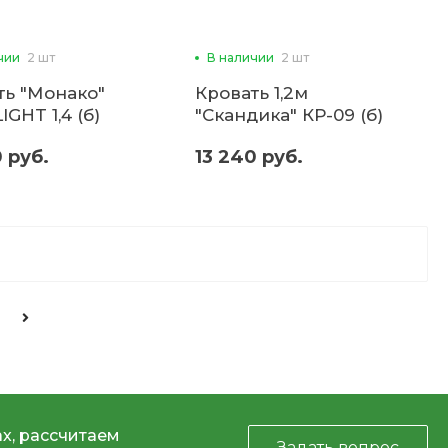
чии
2 шт
В наличии
2 шт
ть "Монако"
Кровать 1,2м
IGHT 1,4 (б)
"Скандика" КР-09 (б)
 руб.
13 240 руб.
х, рассчитаем
Задать вопрос