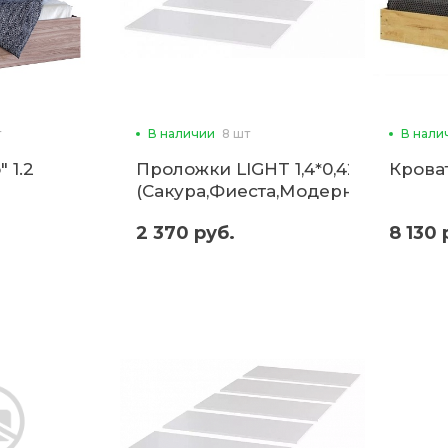
т
В наличии
8 шт
В нали
 1.2
Проложки LIGHT 1,4*0,42
Кроват
(Сакура,Фиеста,Модерн)
ДСП (б)
2 370 руб.
8 130 