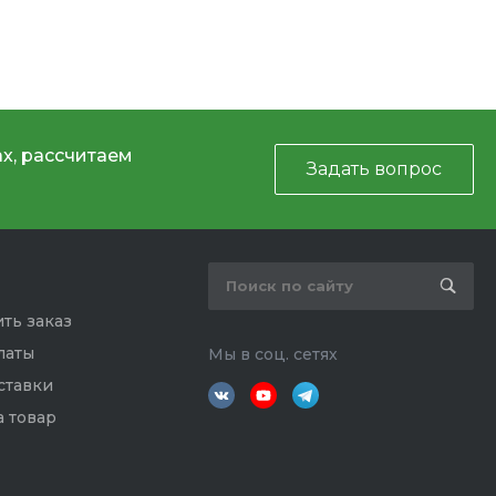
х, рассчитаем
Задать вопрос
ть заказ
латы
Мы в соц. сетях
ставки
а товар