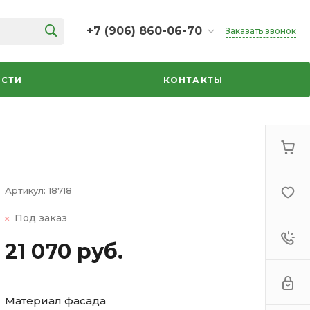
+7 (906) 860-06-70
Заказать звонок
+7 (906) 860-06-70
г. Челябинск, ТК Кольцо,
СТИ
КОНТАКТЫ
Дарвина, 18, 2 этаж,
секция 35
ежедневно 10:00-20:00
info@azbuka-u.ru
Артикул:
18718
Под заказ
21 070 руб.
Материал фасада