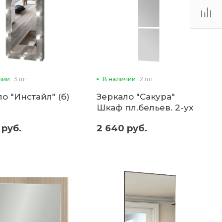
чии
3 шт
В наличии
2 шт
о "Инстайл" (б)
Зеркало "Сакура"
Шкаф пл.бельев. 2-ух
ств.(б)
 руб.
2 640 руб.