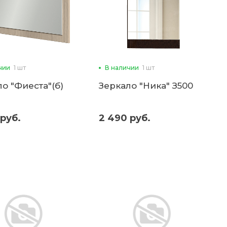
чии
1 шт
В наличии
1 шт
о "Фиеста"(б)
Зеркало "Ника" З500
 руб.
2 490 руб.