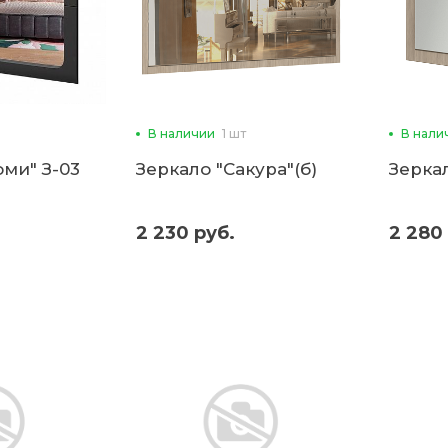
В наличии
1 шт
В нали
оми" З-03
Зеркало "Сакура"(б)
Зеркал
2 230 руб.
2 280