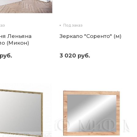
каз
Под заказ
ня Леньяна
Зеркало "Соренто" (м)
ло (Микон)
 руб.
3 020 руб.