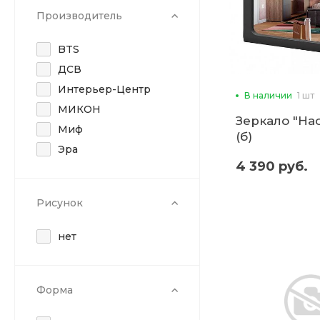
Производитель
BTS
ДСВ
Интерьер-Центр
В наличии
1 шт
МИКОН
Зеркало "На
Миф
(б)
Эра
4 390 руб.
Рисунок
нет
Форма