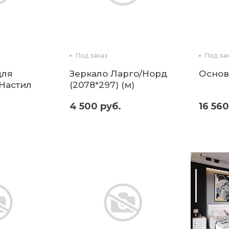
Под заказ
Под за
для
Зеркало Ларго/Норд
Основ
 Настил
(2078*297) (м)
4 500 руб.
16 560