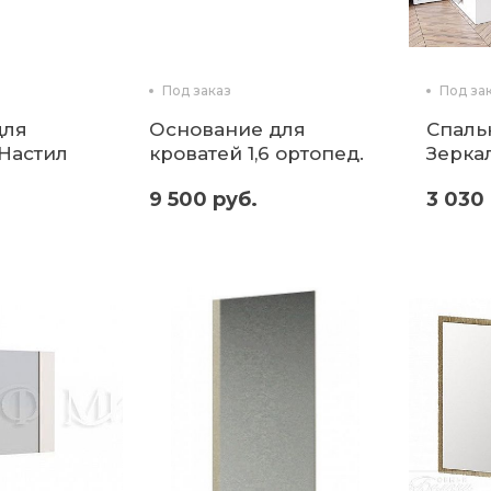
Под заказ
Под за
для
Основание для
Спаль
 Настил
кроватей 1,6 ортопед.
Зерка
на опорах (микон)
9 500 руб.
3 030