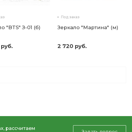
каз
Под заказ
о "BTS" З-01 (б)
Зеркало "Мартина" (м)
 руб.
2 720 руб.
х, рассчитаем
Задать вопрос