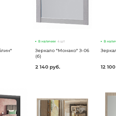
В наличии
4 шт
В нали
блин"
Зеркало "Монако" З-06
Зеркал
(б)
2 140 руб.
12 100