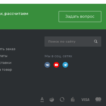
х, рассчитаем
Задать вопрос
ть заказ
латы
Мы в соц. сетях
ставки
а товар