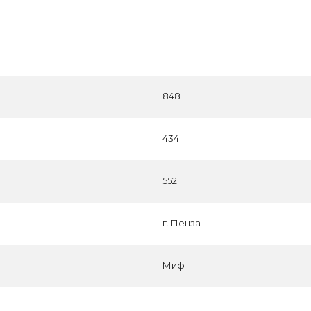
848
434
552
г. Пенза
Миф