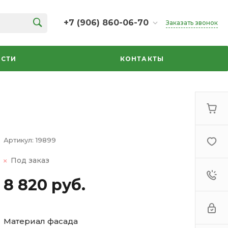
+7 (906) 860-06-70
Заказать звонок
+7 (906) 860-06-70
г. Челябинск, ТК Кольцо,
СТИ
КОНТАКТЫ
Дарвина, 18, 2 этаж,
секция 35
ежедневно 10:00-20:00
info@azbuka-u.ru
Артикул:
19899
Под заказ
8 820 руб.
Материал фасада