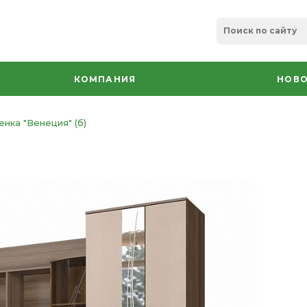
КОМПАНИЯ
НОВО
енка "Венеция" (б)