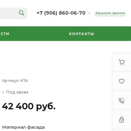
+7 (906) 860-06-70
Заказать звонок
+7 (906) 860-06-70
г. Челябинск, ТК Кольцо,
СТИ
КОНТАКТЫ
Дарвина, 18, 2 этаж,
секция 35
ежедневно 10:00-20:00
info@azbuka-u.ru
Артикул:
674
Под заказ
42 400 руб.
Материал фасада