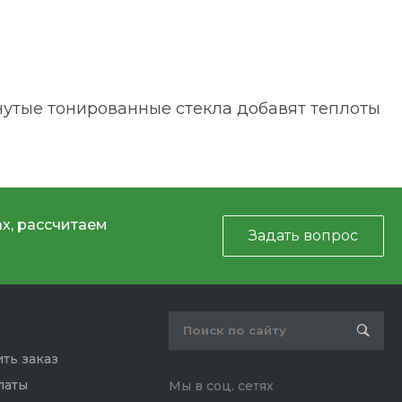
нутые тонированные стекла добавят теплоты
х, рассчитаем
Задать вопрос
ть заказ
латы
Мы в соц. сетях