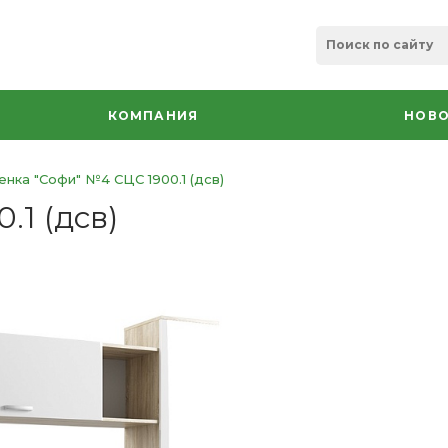
КОМПАНИЯ
НОВО
енка "Софи" №4 СЦС 1900.1 (дсв)
.1 (дсв)