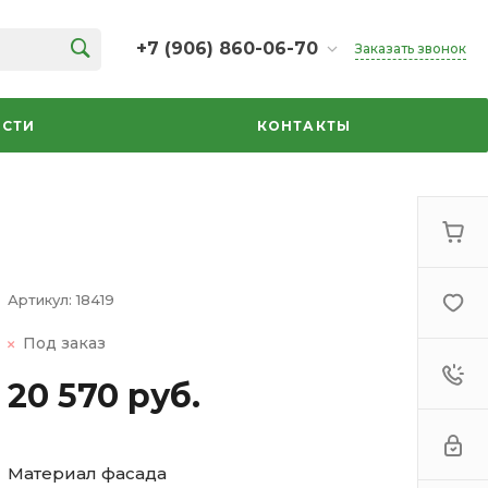
+7 (906) 860-06-70
Заказать звонок
+7 (906) 860-06-70
г. Челябинск, ТК Кольцо,
СТИ
КОНТАКТЫ
Дарвина, 18, 2 этаж,
секция 35
ежедневно 10:00-20:00
info@azbuka-u.ru
Артикул:
18419
Под заказ
20 570 руб.
Материал фасада