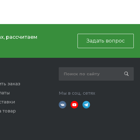
х, рассчитаем
Задать вопрос
ть заказ
латы
Мы в соц. сетях
ставки
а товар