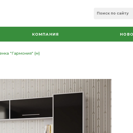
КОМПАНИЯ
НОВО
енка "Гармония" (м)