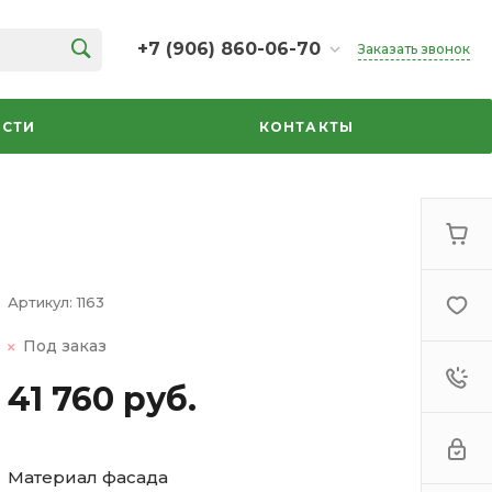
+7 (906) 860-06-70
Заказать звонок
+7 (906) 860-06-70
г. Челябинск, ТК Кольцо,
СТИ
КОНТАКТЫ
Дарвина, 18, 2 этаж,
секция 35
ежедневно 10:00-20:00
info@azbuka-u.ru
Артикул:
1163
Под заказ
41 760 руб.
Материал фасада