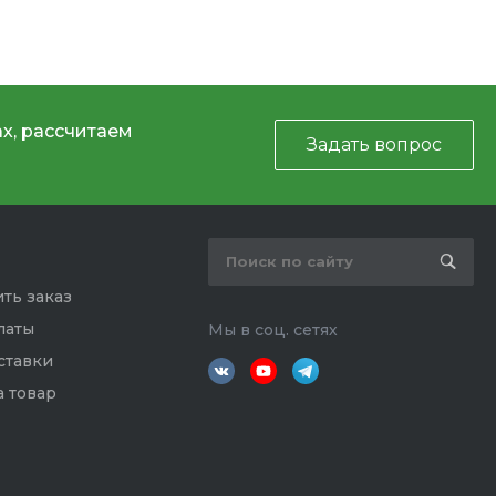
х, рассчитаем
Задать вопрос
ть заказ
латы
Мы в соц. сетях
ставки
а товар