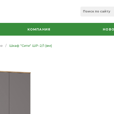
КОМПАНИЯ
НОВО
ые
/
Шкаф "Сити" ШР-2/1 (вм)