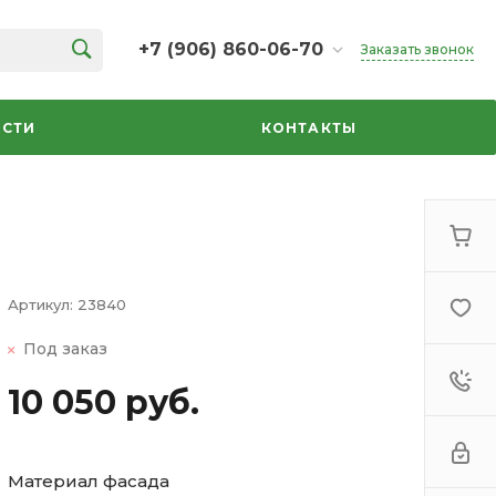
+7 (906) 860-06-70
Заказать звонок
+7 (906) 860-06-70
г. Челябинск, ТК Кольцо,
СТИ
КОНТАКТЫ
Дарвина, 18, 2 этаж,
секция 35
ежедневно 10:00-20:00
info@azbuka-u.ru
Артикул:
23840
Под заказ
10 050 руб.
Материал фасада