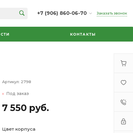
+7 (906) 860-06-70
Заказать звонок
+7 (906) 860-06-70
г. Челябинск, ТК Кольцо,
СТИ
КОНТАКТЫ
Дарвина, 18, 2 этаж,
секция 35
ежедневно 10:00-20:00
info@azbuka-u.ru
Артикул:
2798
Под заказ
7 550 руб.
Цвет корпуса