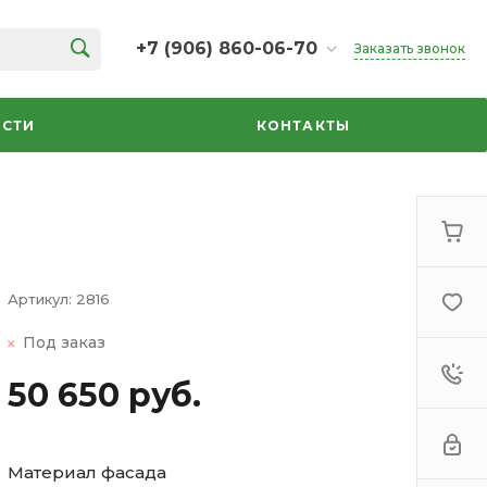
+7 (906) 860-06-70
Заказать звонок
+7 (906) 860-06-70
г. Челябинск, ТК Кольцо,
СТИ
КОНТАКТЫ
Дарвина, 18, 2 этаж,
секция 35
ежедневно 10:00-20:00
info@azbuka-u.ru
Артикул:
2816
Под заказ
50 650 руб.
Материал фасада