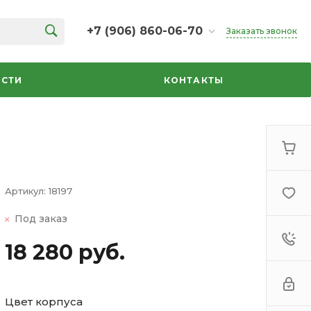
+7 (906) 860-06-70
Заказать звонок
+7 (906) 860-06-70
г. Челябинск, ТК Кольцо,
СТИ
КОНТАКТЫ
Дарвина, 18, 2 этаж,
секция 35
ежедневно 10:00-20:00
info@azbuka-u.ru
Артикул:
18197
Под заказ
18 280 руб.
Цвет корпуса