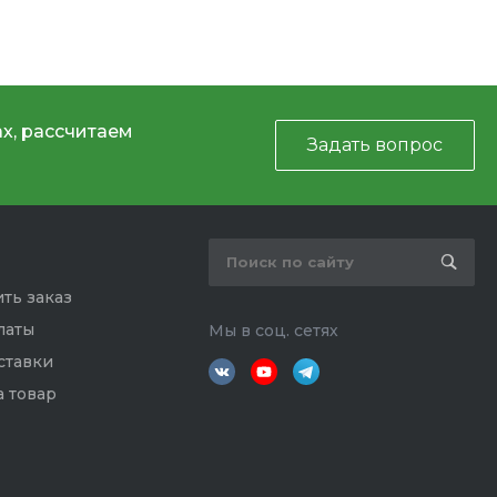
х, рассчитаем
Задать вопрос
ть заказ
латы
Мы в соц. сетях
ставки
а товар