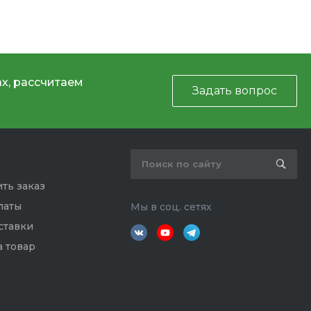
х, рассчитаем
Задать вопрос
ть заказ
латы
Мы в соц. сетях
ставки
а товар