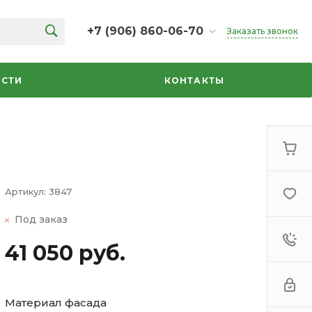
+7 (906) 860-06-70
Заказать звонок
+7 (906) 860-06-70
г. Челябинск, ТК Кольцо,
СТИ
КОНТАКТЫ
Дарвина, 18, 2 этаж,
секция 35
ежедневно 10:00-20:00
info@azbuka-u.ru
Артикул:
3847
Под заказ
41 050 руб.
Материал фасада