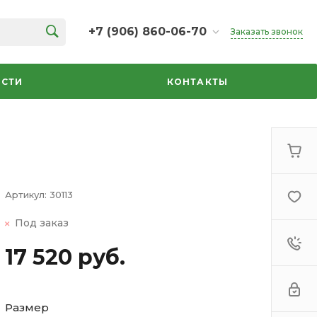
+7 (906) 860-06-70
Заказать звонок
+7 (906) 860-06-70
г. Челябинск, ТК Кольцо,
СТИ
КОНТАКТЫ
Дарвина, 18, 2 этаж,
секция 35
ежедневно 10:00-20:00
info@azbuka-u.ru
Артикул:
30113
Под заказ
17 520 руб.
Размер