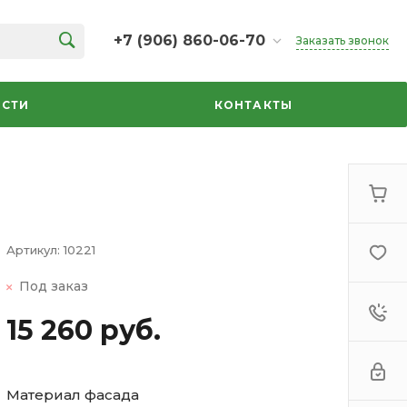
+7 (906) 860-06-70
Заказать звонок
+7 (906) 860-06-70
г. Челябинск, ТК Кольцо,
СТИ
КОНТАКТЫ
Дарвина, 18, 2 этаж,
секция 35
ежедневно 10:00-20:00
info@azbuka-u.ru
Артикул:
10221
Под заказ
15 260 руб.
Материал фасада