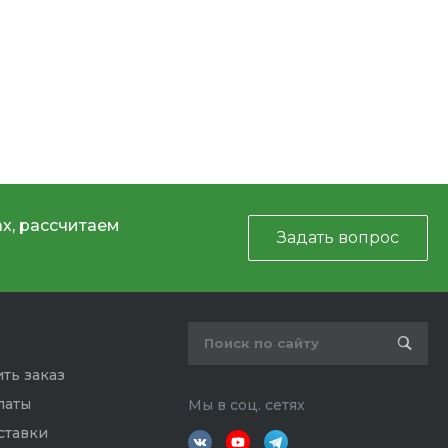
х, рассчитаем
Задать вопрос
ть заказ
латы
Мы в соц. сетях
ставки