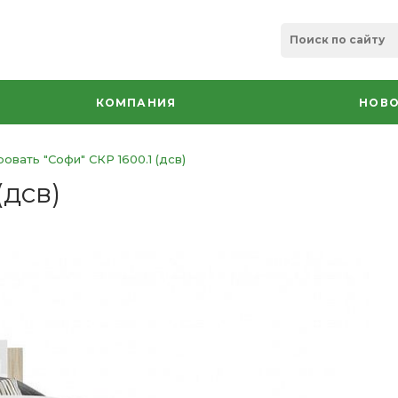
КОМПАНИЯ
НОВО
ровать "Софи" СКР 1600.1 (дсв)
(дсв)