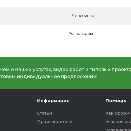
г. Челябинск
Регионкром
ем о наших услугах, видах работ и типовых проекта
отовим индивидуальное предложение!
Информация
Помощь
Статьи
Как оформи
Производители
Условия оп
Условия до