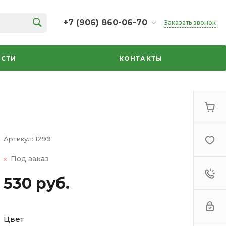
+7 (906) 860-06-70
Заказать звонок
+7 (906) 860-06-70
г. Челябинск, ТК Кольцо,
СТИ
КОНТАКТЫ
Дарвина, 18, 2 этаж,
секция 35
ежедневно 10:00-20:00
info@azbuka-u.ru
Артикул:
1299
Под заказ
530 руб.
Цвет