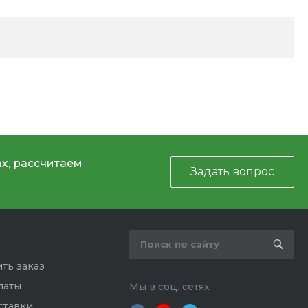
х, рассчитаем
Задать вопрос
ть заказ
латы
Мы в соц. сетях
ставки