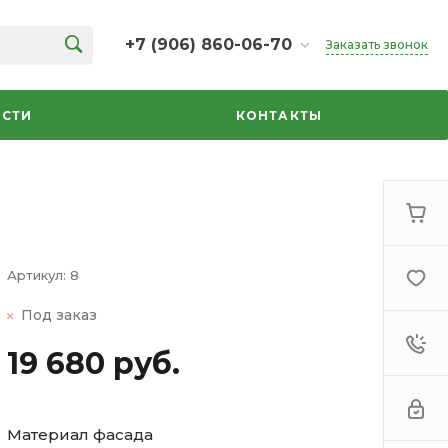
+7 (906) 860-06-70
Заказать звонок
+7 (906) 860-06-70
г. Челябинск, ТК Кольцо,
СТИ
КОНТАКТЫ
Дарвина, 18, 2 этаж,
секция 35
ежедневно 10:00-20:00
info@azbuka-u.ru
Артикул:
8
Под заказ
19 680 руб.
Материал фасада