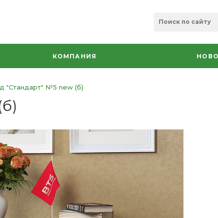
КОМПАНИЯ
НОВО
 "Стандарт" №5 new (б)
(б)