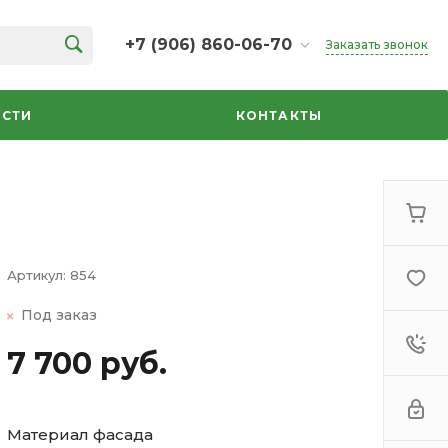
+7 (906) 860-06-70
Заказать звонок
+7 (906) 860-06-70
г. Челябинск, ТК Кольцо,
СТИ
КОНТАКТЫ
Дарвина, 18, 2 этаж,
секция 35
ежедневно 10:00-20:00
info@azbuka-u.ru
Артикул:
854
Под заказ
7 700 руб.
Материал фасада