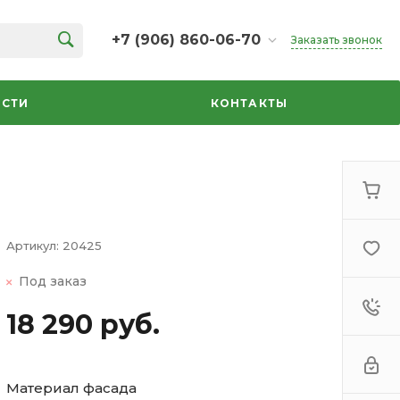
+7 (906) 860-06-70
Заказать звонок
+7 (906) 860-06-70
г. Челябинск, ТК Кольцо,
СТИ
КОНТАКТЫ
Дарвина, 18, 2 этаж,
секция 35
ежедневно 10:00-20:00
info@azbuka-u.ru
Артикул:
20425
Под заказ
18 290 руб.
Материал фасада