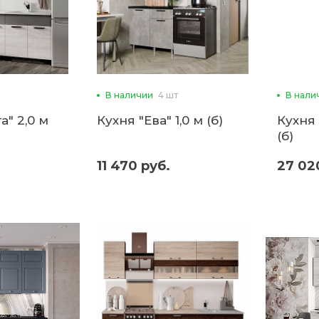
В наличии
4 шт
В нали
а" 2,0 м
Кухня "Ева" 1,0 м (б)
Кухня 
(б)
11 470 руб.
27 02