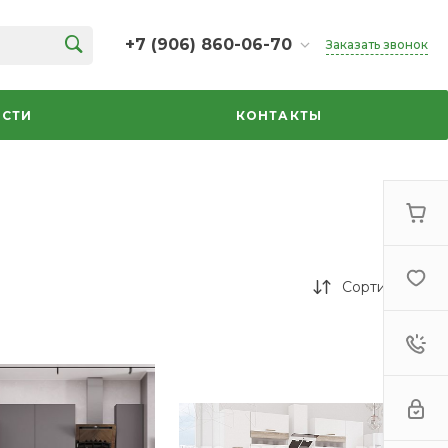
+7 (906) 860-06-70
Заказать звонок
+7 (906) 860-06-70
г. Челябинск, ТК Кольцо,
СТИ
КОНТАКТЫ
Дарвина, 18, 2 этаж,
секция 35
ежедневно 10:00-20:00
info@azbuka-u.ru
Сортировка