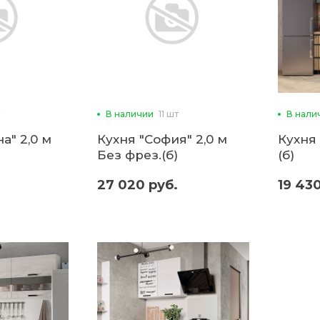
В наличии
11 шт
В нали
а" 2,0 м
Кухня "София" 2,0 м
Кухня 
Без фрез.(б)
(б)
27 020 руб.
19 430