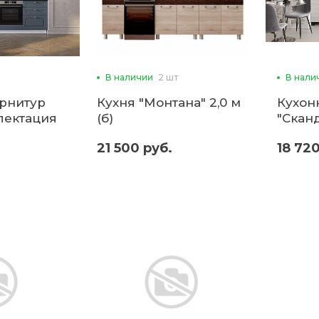
В наличии
2 шт
В нали
рнитур
Кухня "Монтана" 2,0 м
Кухон
лектация
(б)
"Сканд
и"(б)
столе
21 500 руб.
18 720