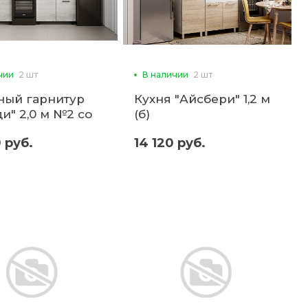
чии
2 шт
В наличии
2 шт
ный гарнитур
Кухня "Айсбери" 1,2 м
и" 2,0 м №2 со
(б)
шницей (б)
 руб.
14 120 руб.