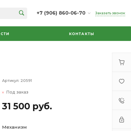
+7 (906) 860-06-70
Заказать звонок
+7 (906) 860-06-70
г. Челябинск, ТК Кольцо,
СТИ
КОНТАКТЫ
Дарвина, 18, 2 этаж,
секция 35
ежедневно 10:00-20:00
info@azbuka-u.ru
Артикул:
20591
Под заказ
31 500 руб.
Механизм