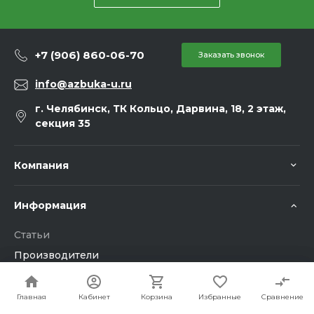
+7 (906) 860-06-70
Заказать звонок
info@azbuka-u.ru
г. Челябинск, ТК Кольцо, Дарвина, 18, 2 этаж,
секция 35
Компания
Информация
Статьи
Производители
Помощь
Главная
Главная
Кабинет
Кабинет
Корзина
Корзина
Избранные
Избранные
Сравнение
Сравнение