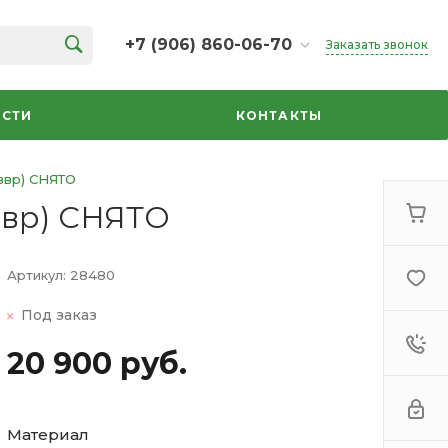
+7 (906) 860-06-70
Заказать звонок
+7 (906) 860-06-70
г. Челябинск, ТК Кольцо,
СТИ
КОНТАКТЫ
Дарвина, 18, 2 этаж,
секция 35
ежедневно 10:00-20:00
ввр) СНЯТО
info@azbuka-u.ru
ввр) СНЯТО
Артикул:
28480
Под заказ
20 900 руб.
Материал