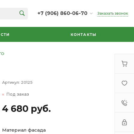
+7 (906) 860-06-70
Заказать звонок
+7 (906) 860-06-70
г. Челябинск, ТК Кольцо,
СТИ
КОНТАКТЫ
Дарвина, 18, 2 этаж,
секция 35
ежедневно 10:00-20:00
ТО
info@azbuka-u.ru
Артикул:
20125
Под заказ
4 680 руб.
Материал фасада