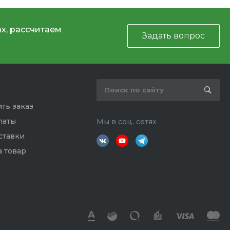
х, рассчитаем
Задать вопрос
ть заказ
латы
Мы в соц. сетях
ставки
а товар