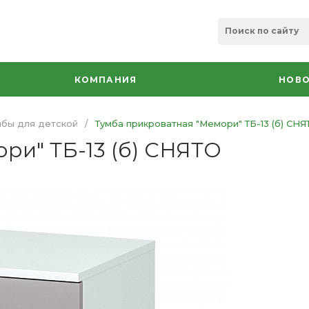
КОМПАНИЯ
НОВО
мбы для детской
/
Тумба прикроватная "Мемори" ТБ-13 (б) СНЯ
ри" ТБ-13 (б) СНЯТО